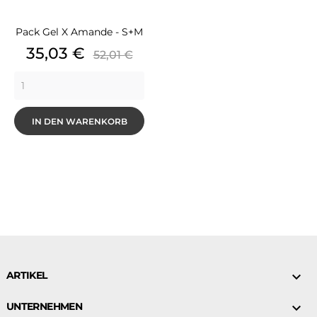
Pack Gel X Amande - S+M
Preis
Grundpreis
35,03 €
52,01 €
IN DEN WARENKORB
ARTIKEL

UNTERNEHMEN
