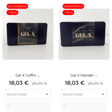
SONDERPREIS!
SONDERPREIS!
- 7,97 €
- 7,97 €
Gel X Coffin -...
Gel X Mandel -...
Preis
Grundpreis
Preis
Grundpre
18,03 €
18,03 €
26,00 €
26,00 €