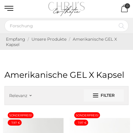
0
Empfang
Unsere Produkte
Amerikanische GEL X
Kapsel
Amerikanische GEL X Kapsel
FILTER
Relevanz
keyboard_arrow_down
SONDERPREIS!
SONDERPREIS!
- 7,97 €
- 7,97 €