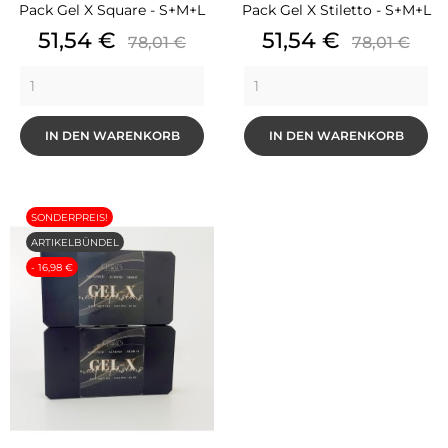
Pack Gel X Square - S+M+L
Pack Gel X Stiletto - S+M+L
Preis
Grundpreis
Preis
Grundpre
51,54 €
51,54 €
78,01 €
78,01 €
IN DEN WARENKORB
IN DEN WARENKORB
SONDERPREIS!
ARTIKELBÜNDEL
- 16,98 €