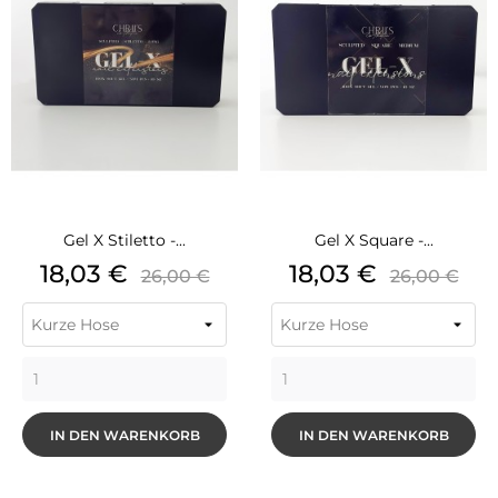
Gel X Stiletto -...
Gel X Square -...
Preis
Grundpreis
Preis
Grundpre
18,03 €
18,03 €
26,00 €
26,00 €
IN DEN WARENKORB
IN DEN WARENKORB