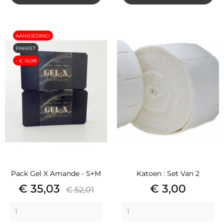
AANBIEDING!
PAKKET
- € 16,98
Pack Gel X Amande - S+M
Katoen : Set Van 2
Prijs
Basisprijs
Prijs
€ 35,03
€ 3,00
€ 52,01