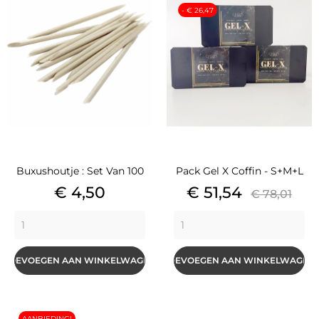
- € 26,47
Buxushoutje : Set Van 100
Pack Gel X Coffin - S+M+L
Prijs
Prijs
Basisprij
€ 4,50
€ 51,54
€ 78,01
TOEVOEGEN AAN WINKELWAGEN
TOEVOEGEN AAN WINKELWAGEN
AANBIEDING!