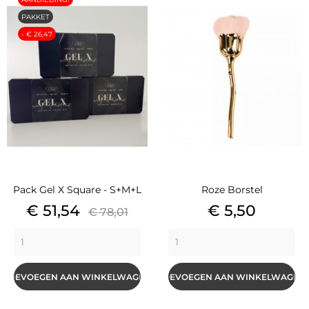
PAKKET
- € 26,47
Pack Gel X Square - S+M+L
Roze Borstel
Prijs
Basisprijs
Prijs
€ 51,54
€ 5,50
€ 78,01
TOEVOEGEN AAN WINKELWAGEN
TOEVOEGEN AAN WINKELWAGEN