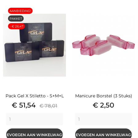
AANBIEDING!
PAKKET
- € 26,47
Pack Gel X Stiletto - S+M+L
Manicure Borstel (3 Stuks)
Prijs
Basisprijs
Prijs
€ 51,54
€ 2,50
€ 78,01
TOEVOEGEN AAN WINKELWAGEN
TOEVOEGEN AAN WINKELWAGEN