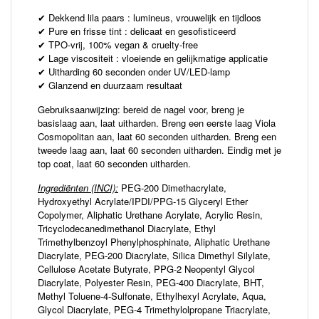
Dekkend lila paars : lumineus, vrouwelijk en tijdloos
✔
Pure en frisse tint : delicaat en gesofisticeerd
✔
TPO-vrij, 100% vegan & cruelty-free
✔
Lage viscositeit : vloeiende en gelijkmatige applicatie
✔
Uitharding 60 seconden onder UV/LED-lamp
✔
Glanzend en duurzaam resultaat
✔
Gebruiksaanwijzing: bereid de nagel voor, breng je
basislaag aan, laat uitharden. Breng een eerste laag Viola
Cosmopolitan aan, laat 60 seconden uitharden. Breng een
tweede laag aan, laat 60 seconden uitharden. Eindig met je
top coat, laat 60 seconden uitharden.
Ingrediënten (INCI):
PEG-200 Dimethacrylate,
Hydroxyethyl Acrylate/IPDI/PPG-15 Glyceryl Ether
Copolymer, Aliphatic Urethane Acrylate, Acrylic Resin,
Tricyclodecanedimethanol Diacrylate, Ethyl
Trimethylbenzoyl Phenylphosphinate, Aliphatic Urethane
Diacrylate, PEG-200 Diacrylate, Silica Dimethyl Silylate,
Cellulose Acetate Butyrate, PPG-2 Neopentyl Glycol
Diacrylate, Polyester Resin, PEG-400 Diacrylate, BHT,
Methyl Toluene-4-Sulfonate, Ethylhexyl Acrylate, Aqua,
Glycol Diacrylate, PEG-4 Trimethylolpropane Triacrylate,