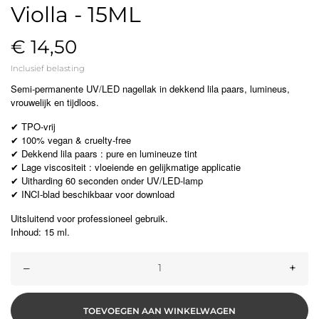
Violla - 15ML
€ 14,50
Inclusief belasting
Semi-permanente UV/LED nagellak in dekkend lila paars, lumineus,
vrouwelijk en tijdloos.
TPO-vrij
✔
100% vegan & cruelty-free
✔
Dekkend lila paars : pure en lumineuze tint
✔
Lage viscositeit : vloeiende en gelijkmatige applicatie
✔
Uitharding 60 seconden onder UV/LED-lamp
✔
INCI-blad beschikbaar voor download
✔
Uitsluitend voor professioneel gebruik.
Inhoud: 15 ml.
–
+
TOEVOEGEN AAN WINKELWAGEN